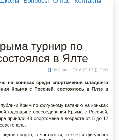
Школы
Вопросы
О нас
Контакты
Крыма турнир по
состоялся в Ялте
09 Апреля 2016, 09:19
2303
ию на коньках среди спортсменов младшего
ения Крыма с Россией, состоялось в Ялте в
спублики Крым по фигурному катанию на коньках
рой годовщине воссоединения Крыма с Россией,
ре приняли 43 спортсмена в возрасте от 5 до 12
Севастополь.
 видов спорта, в частности, хоккея и фигурного