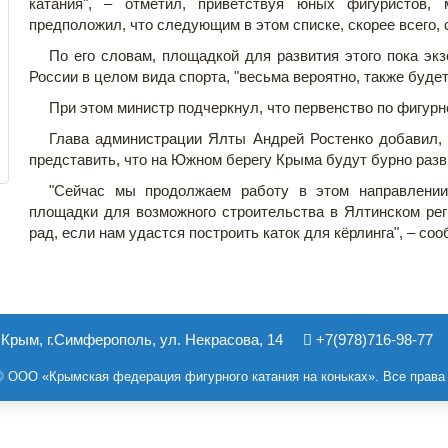
катания", – отметил, приветствуя юных фигуристов,
предположил, что следующим в этом списке, скорее всего, с
По его словам, площадкой для развития этого пока экз
России в целом вида спорта, "весьма вероятно, также буде
При этом министр подчеркнул, что первенство по фигурн
Глава администрации Ялты Андрей Ростенко добавил, 
представить, что на Южном берегу Крыма будут бурно разв
"Сейчас мы продолжаем работу в этом направлении
площадки для возможного строительства в Ялтинском рег
рад, если нам удастся построить каток для кёрлинга", – со
Крым, г.Симферополь, ул. Некрасова, 14
+7(978)716-98-77
© ООО «Крымская федерация фигурного катания на коньках». Все прав