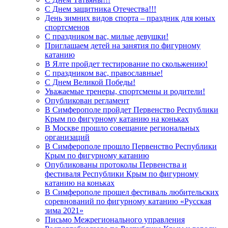
С Днем защитника Отечества!!!
День зимних видов спорта – праздник для юных
спортсменов
С праздником вас, милые девушки!
Приглашаем детей на занятия по фигурному
катанию
В Ялте пройдет тестирование по скольжению!
С праздником вас, православные!
С Днем Великой Победы!
Уважаемые тренеры, спортсмены и родители!
Опубликован регламент
В Симферополе пройдет Первенство Республики
Крым по фигурному катанию на коньках
В Москве прошло совещание региональных
организаций
В Симферополе прошло Первенство Республики
Крым по фигурному катанию
Опубликованы протоколы Первенства и
фестиваля Республики Крым по фигурному
катанию на коньках
В Симферополе прошел фестиваль любительских
соревнований по фигурному катанию «Русская
зима 2021»
Письмо Межрегионального управления