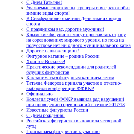
С Днем Татьяны!
Уважаемые спортсмены, тренеры и все, кто любит
зимние виды спорта!
В Симферополе отметили День зимних видов
спорта
С праздником вас, дорогие мужчины!
Крымские фигуристы могут прославлять страну
на соревнованиях мирового уровня, но пока на
полуострове нет ни одного муниципального катка
Дорогие наши женщины!
Фигурное катание – родина России
Христос Воскресе!
Практические рекомендации для родителей
будущих фигуристов
Как заниматься фигурным катанием летом
Татьяна Федорова приняла участие в отчетно-
выборной конференции ФФККР
Официально
Коллегия судей ФФКР выявила ряд нарушений
при проведении соревнований в сезоне 2017/18
Известные фигуристы России
С Днем рождения!
Российская фигуристка выполнила четверной
лутц
Приглашаем фигуристов к участию