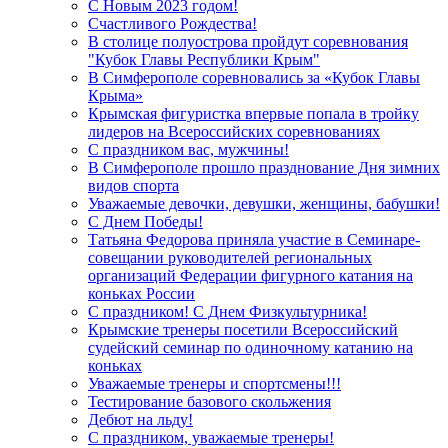
С Новым 2023 годом!
Счастливого Рождества!
В столице полуострова пройдут соревнования
"Кубок Главы Республики Крым"
В Симферополе соревновались за «Кубок Главы
Крыма»
Крымская фигуристка впервые попала в тройку
лидеров на Всероссийских соревнованиях
С праздником вас, мужчины!
В Симферополе прошло празднование Дня зимних
видов спорта
Уважаемые девочки, девушки, женщины, бабушки!
С Днем Победы!
Татьяна Федорова приняла участие в Семинаре-
совещании руководителей региональных
организаций Федерации фигурного катания на
коньках России
С праздником! С Днем Физкультурника!
Крымские тренеры посетили Всероссийский
судейский семинар по одиночному катанию на
коньках
Уважаемые тренеры и спортсмены!!!
Тестирование базового скольжения
Дебют на льду!
С праздником, уважаемые тренеры!