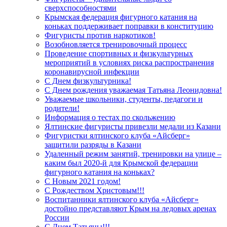
сверхспособностями
Крымская федерация фигурного катания на
коньках поддерживает поправки в конституцию
Фигуристы против наркотиков!
Возобновляется тренировочный процесс
Проведение спортивных и физкультурных
мероприятий в условиях риска распространения
коронавирусной инфекции
С Днем физкультурника!
С Днем рождения уважаемая Татьяна Леонидовна!
Уважаемые школьники, студенты, педагоги и
родители!
Информация о тестах по скольжению
Ялтинские фигуристы привезли медали из Казани
Фигуристки ялтинского клуба «Айсберг»
защитили разряды в Казани
Удаленный режим занятий, тренировки на улице –
каким был 2020-й для Крымской федерации
фигурного катания на коньках?
С Новым 2021 годом!
С Рождеством Христовым!!!
Воспитанники ялтинского клуба «Айсберг»
достойно представляют Крым на ледовых аренах
России
С Днем Татьяны!!!