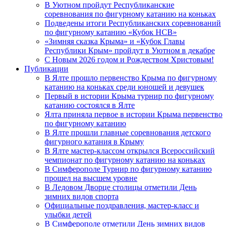
В Уютном пройдут Республиканские
соревнования по фигурному катанию на коньках
Подведены итоги Республиканских соревнований
по фигурному катанию «Кубок НСВ»
«Зимняя сказка Крыма» и «Кубок Главы
Республики Крым» пройдут в Уютном в декабре
С Новым 2026 годом и Рождеством Христовым!
Публикации
В Ялте прошло первенство Крыма по фигурному
катанию на коньках среди юношей и девушек
Первый в истории Крыма турнир по фигурному
катанию состоялся в Ялте
Ялта приняла первое в истории Крыма первенство
по фигурному катанию
В Ялте прошли главные соревнования детского
фигурного катания в Крыму
В Ялте мастер-классом открылся Всероссийский
чемпионат по фигурному катанию на коньках
В Симферополе Турнир по фигурному катанию
прошел на высшем уровне
В Ледовом Дворце столицы отметили День
зимних видов спорта
Официальные поздравления, мастер-класс и
улыбки детей
В Симферополе отметили День зимних видов