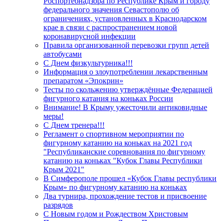
Роспортебнадзора по Республике Крым и городу
федерального значения Севастополю об
ограничениях, установленных в Краснодарском
крае в связи с распространением новой
коронавирусной инфекции
Правила организованной перевозки групп детей
автобусами
С Днем физкультурника!!!
Информация о злоупотреблении лекарственным
препаратом «Эпокрин»
Тесты по скольжению утверждённые Федерацией
фигурного катания на коньках России
Внимание! В Крыму ужесточили антиковидные
меры!
С Днем тренера!!!
Регламент о спортивном мероприятии по
фигурному катанию на коньках на 2021 год
"Республиканские соревнования по фигурному
катанию на коньках "Кубок Главы Республики
Крым 2021"
В Симферополе прошел «Кубок Главы республики
Крым» по фигурному катанию на коньках
Два турнира, прохождение тестов и присвоение
разрядов
С Новым годом и Рождеством Христовым