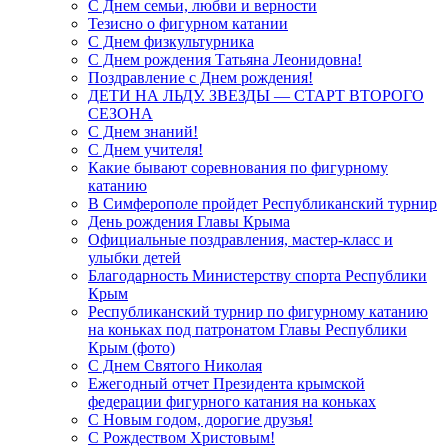
С Днем семьи, любви и верности
Тезисно о фигурном катании
С Днем физкультурника
С Днем рождения Татьяна Леонидовна!
Поздравление с Днем рождения!
ДЕТИ НА ЛЬДУ. ЗВЕЗДЫ — СТАРТ ВТОРОГО
СЕЗОНА
С Днем знаний!
С Днем учителя!
Какие бывают соревнования по фигурному
катанию
В Симферополе пройдет Республиканский турнир
День рождения Главы Крыма
Официальные поздравления, мастер-класс и
улыбки детей
Благодарность Министерству спорта Республики
Крым
Республиканский турнир по фигурному катанию
на коньках под патронатом Главы Республики
Крым (фото)
С Днем Святого Николая
Ежегодный отчет Президента крымской
федерации фигурного катания на коньках
С Новым годом, дорогие друзья!
С Рождеством Христовым!