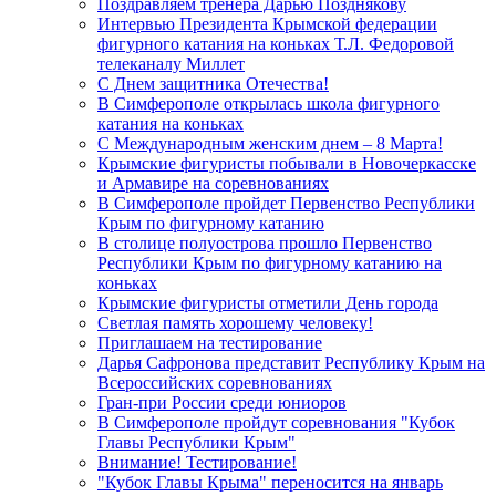
Поздравляем тренера Дарью Позднякову
Интервью Президента Крымской федерации
фигурного катания на коньках Т.Л. Федоровой
телеканалу Миллет
С Днем защитника Отечества!
В Симферополе открылась школа фигурного
катания на коньках
С Международным женским днем – 8 Марта!
Крымские фигуристы побывали в Новочеркасске
и Армавире на соревнованиях
В Симферополе пройдет Первенство Республики
Крым по фигурному катанию
В столице полуострова прошло Первенство
Республики Крым по фигурному катанию на
коньках
Крымские фигуристы отметили День города
Светлая память хорошему человеку!
Приглашаем на тестирование
Дарья Сафронова представит Республику Крым на
Всероссийских соревнованиях
Гран-при России среди юниоров
В Симферополе пройдут соревнования "Кубок
Главы Республики Крым"
Внимание! Тестирование!
"Кубок Главы Крыма" переносится на январь