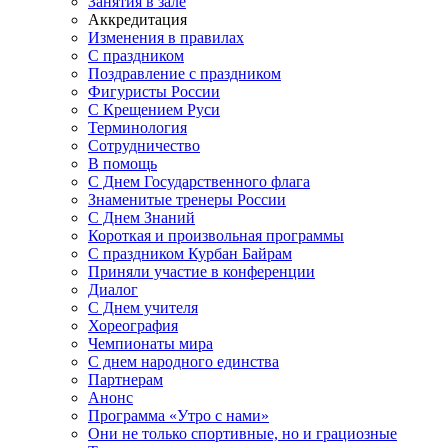
Занятия в зале
Аккредитация
Изменения в правилах
С праздником
Поздравление с праздником
Фигуристы России
С Крещением Руси
Терминология
Сотрудничество
В помощь
С Днем Государственного флага
Знаменитые тренеры России
С Днем Знаний
Короткая и произвольная программы
С праздником Курбан Байрам
Приняли участие в конференции
Диалог
С Днем учителя
Хореография
Чемпионаты мира
С днем народного единства
Партнерам
Анонс
Программа «Утро с нами»
Они не только спортивные, но и грациозные