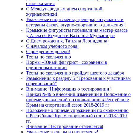
стиля катания
С Международным днем спортивной
журналистики!
Уважаемые спортсмены, тренеры, энтузиасты и
ветераны физкультурно-спортивного движения!
Крымские фигуристы побывали на мастер-классе
у Алексея Ягудина и Вахтанга Мурванидзе
С Днем рождения, Татьяна Леонидовна!
С началом учебного года!
С рождением дочери!
Тесты по скольжению
Нормы «Юный фигурист» сохранены в
одиночном катании
Тесты по скольжению пройдут шестого декабря
Разъяснения к разделу 5 "Требования к участникам
соревнований"
Внимание! Информация о тестировании!
Приказ №49 о внесении изменений в Положение о
приеме упражнений по скольжению в Республике
Крым на спортивный сезон 2018-2019 гг
Положение о приеме упражнений по скольжению
в Республике Крым спортивный сезон 2018-2019
гг.
Внимание! Тестирование отменяется!
Уважаемые тренеры и спортсмены!