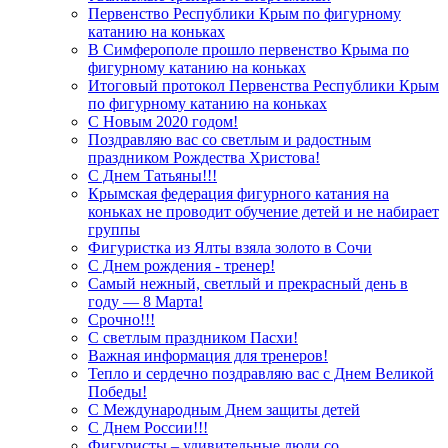
Первенство Республики Крым по фигурному
катанию на коньках
В Симферополе прошло первенство Крыма по
фигурному катанию на коньках
Итоговый протокол Первенства Республики Крым
по фигурному катанию на коньках
С Новым 2020 годом!
Поздравляю вас со светлым и радостным
праздником Рождества Христова!
С Днем Татьяны!!!
Крымская федерация фигурного катания на
коньках не проводит обучение детей и не набирает
группы
Фигуристка из Ялты взяла золото в Сочи
С Днем рождения - тренер!
Самый нежный, светлый и прекрасный день в
году — 8 Марта!
Срочно!!!
С светлым праздником Пасхи!
Важная информация для тренеров!
Тепло и сердечно поздравляю вас с Днем Великой
Победы!
С Международным Днем защиты детей
С Днем России!!!
Фигуристы – удивительные люди со