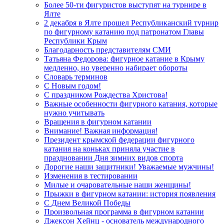
Более 50-ти фигуристов выступят на турнире в
Ялте
2 декабря в Ялте прошел Республиканский турнир
по фигурному катанию под патронатом Главы
Республики Крым
Благодарность представителям СМИ
Татьяна Федорова: фигурное катание в Крыму
медленно, но уверенно набирает обороты
Словарь терминов
С Новым годом!
С праздником Рождества Христова!
Важные особенности фигурного катания, которые
нужно учитывать
Вращения в фигурном катании
Внимание! Важная информация!
Президент крымской федерации фигурного
катания на коньках приняла участие в
праздновании Дня зимних видов спорта
Дорогие наши защитники! Уважаемые мужчины!
Изменения в тестировании
Милые и очаровательные наши женщины!
Прыжки в фигурном катании: история появления
С Днем Великой Победы
Произвольная программа в фигурном катании
Джексон Хейнц - основатель международного