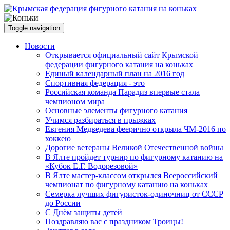
Toggle navigation
Новости
Открывается официальный сайт Крымской
федерации фигурного катания на коньках
Единый календарный план на 2016 год
Спортивная федерация - это
Российская команда Парадиз впервые стала
чемпионом мира
Основные элементы фигурного катания
Учимся разбираться в прыжках
Евгения Медведева феерично открыла ЧМ-2016 по
хоккею
Дорогие ветераны Великой Отечественной войны
В Ялте пройдет турнир по фигурному катанию на
«Кубок Е.Г. Водорезовой»
В Ялте мастер-классом открылся Всероссийский
чемпионат по фигурному катанию на коньках
Семерка лучших фигуристок-одиночниц от СССР
до России
С Днём защиты детей
Поздравляю вас с праздником Троицы!