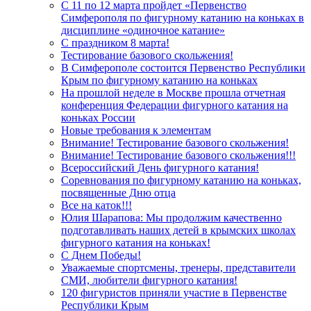
С 11 по 12 марта пройдет «Первенство
Симферополя по фигурному катанию на коньках в
дисциплине «одиночное катание»
С праздником 8 марта!
Тестирование базового скольжения!
В Симферополе состоится Первенство Республики
Крым по фигурному катанию на коньках
На прошлой неделе в Москве прошла отчетная
конференция Федерации фигурного катания на
коньках России
Новые требования к элементам
Внимание! Тестирование базового скольжения!
Внимание! Тестирование базового скольжения!!!
Всероссийский День фигурного катания!
Соревнования по фигурному катанию на коньках,
посвященные Дню отца
Все на каток!!!
Юлия Шарапова: Мы продолжим качественно
подготавливать наших детей в крымских школах
фигурного катания на коньках!
С Днем Победы!
Уважаемые спортсмены, тренеры, представители
СМИ, любители фигурного катания!
120 фигуристов приняли участие в Первенстве
Республики Крым