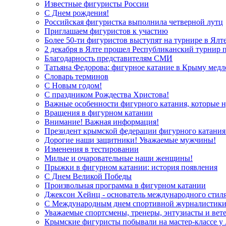
Известные фигуристы России
С Днем рождения!
Российская фигуристка выполнила четверной лутц
Приглашаем фигуристов к участию
Более 50-ти фигуристов выступят на турнире в Ялт
2 декабря в Ялте прошел Республиканский турнир
Благодарность представителям СМИ
Татьяна Федорова: фигурное катание в Крыму медл
Словарь терминов
С Новым годом!
С праздником Рождества Христова!
Важные особенности фигурного катания, которые 
Вращения в фигурном катании
Внимание! Важная информация!
Президент крымской федерации фигурного катания 
Дорогие наши защитники! Уважаемые мужчины!
Изменения в тестировании
Милые и очаровательные наши женщины!
Прыжки в фигурном катании: история появления
С Днем Великой Победы
Произвольная программа в фигурном катании
Джексон Хейнц - основатель международного стиля
С Международным днем спортивной журналистики
Уважаемые спортсмены, тренеры, энтузиасты и вет
Крымские фигуристы побывали на мастер-классе у