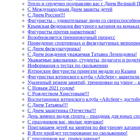
Тепло и сердечно поздравляю вас с Днем Великой 
С Международным Днем защиты детей
С Днем России!!!
Фигуристы – удивительные люди со сверхспособно
Крымская федерация фигурного катания на конька
Фигуристы против наркотиков!
Возобновляется тренировочный процесс
Проведение спортивных и физкультурных мероприя
С Днем физкультурника!
С Днем рождения уважаемая Татьяна Леонидовна!
Уважаемые школьники, студенты, педагоги и родит
Информация о тестах по скольжению
Ялтинские фигуристы привезли медали из Казани
Фигуристки ялтинского клуба «Айсберг» защитили 
Удаленный режим занятий, тренировки на улице – 
С Новым 2021 годом!
С Рождеством Христовым!!!
Воспитанники ялтинского клуба «Айсберг» достой
С Днем Татьяны!!!
С Днем защитника Отечества!!!
День зимних видов спорта – праздник для юных сп
С праздником вас, милые девушки!
Приглашаем детей на занятия по фигурному катан
В Ялте пройдет тестирование по скольжению!
С праздником вас, православные!