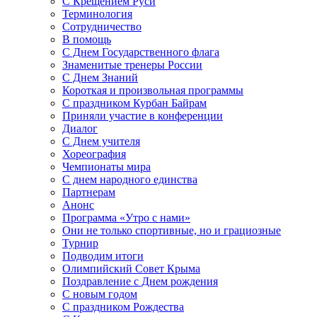
С Крещением Руси
Терминология
Сотрудничество
В помощь
С Днем Государственного флага
Знаменитые тренеры России
С Днем Знаний
Короткая и произвольная программы
С праздником Курбан Байрам
Приняли участие в конференции
Диалог
С Днем учителя
Хореография
Чемпионаты мира
С днем народного единства
Партнерам
Анонс
Программа «Утро с нами»
Они не только спортивные, но и грациозные
Турнир
Подводим итоги
Олимпийский Совет Крыма
Поздравление с Днем рождения
С новым годом
С праздником Рождества