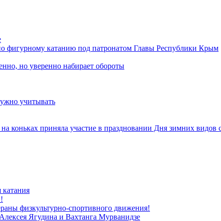
е
 по фигурному катанию под патронатом Главы Республики Крым
енно, но уверенно набирает обороты
нужно учитывать
на коньках приняла участие в праздновании Дня зимних видов 
 катания
!
ераны физкультурно-спортивного движения!
 Алексея Ягудина и Вахтанга Мурванидзе