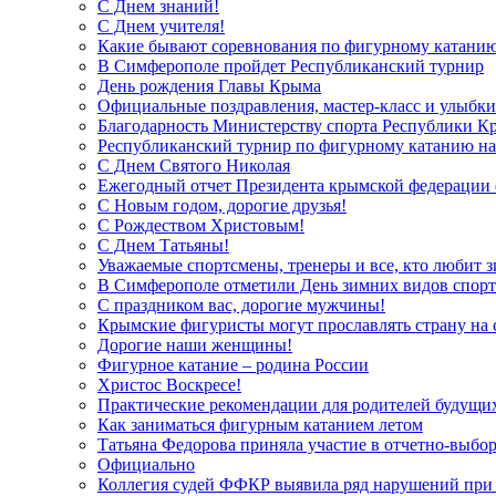
С Днем знаний!
С Днем учителя!
Какие бывают соревнования по фигурному катани
В Симферополе пройдет Республиканский турнир
День рождения Главы Крыма
Официальные поздравления, мастер-класс и улыбки
Благодарность Министерству спорта Республики К
Республиканский турнир по фигурному катанию на
С Днем Святого Николая
Ежегодный отчет Президента крымской федерации 
С Новым годом, дорогие друзья!
С Рождеством Христовым!
С Днем Татьяны!
Уважаемые спортсмены, тренеры и все, кто любит 
В Симферополе отметили День зимних видов спорт
С праздником вас, дорогие мужчины!
Крымские фигуристы могут прославлять страну на 
Дорогие наши женщины!
Фигурное катание – родина России
Христос Воскресе!
Практические рекомендации для родителей будущи
Как заниматься фигурным катанием летом
Татьяна Федорова приняла участие в отчетно-вы
Официально
Коллегия судей ФФКР выявила ряд нарушений при 