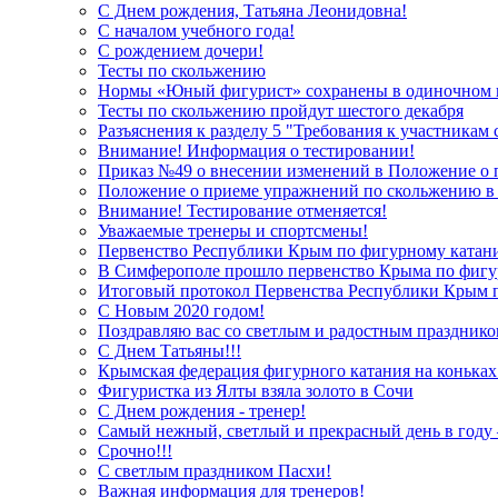
С Днем рождения, Татьяна Леонидовна!
С началом учебного года!
С рождением дочери!
Тесты по скольжению
Нормы «Юный фигурист» сохранены в одиночном 
Тесты по скольжению пройдут шестого декабря
Разъяснения к разделу 5 "Требования к участникам
Внимание! Информация о тестировании!
Приказ №49 о внесении изменений в Положение о 
Положение о приеме упражнений по скольжению в 
Внимание! Тестирование отменяется!
Уважаемые тренеры и спортсмены!
Первенство Республики Крым по фигурному катан
В Симферополе прошло первенство Крыма по фигу
Итоговый протокол Первенства Республики Крым п
С Новым 2020 годом!
Поздравляю вас со светлым и радостным празднико
С Днем Татьяны!!!
Крымская федерация фигурного катания на коньках 
Фигуристка из Ялты взяла золото в Сочи
С Днем рождения - тренер!
Самый нежный, светлый и прекрасный день в году
Срочно!!!
С светлым праздником Пасхи!
Важная информация для тренеров!