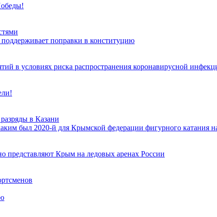
Победы!
стями
х поддерживает поправки в конституцию
тий в условиях риска распространения коронавирусной инфекц
ели!
разряды в Казани
каким был 2020-й для Крымской федерации фигурного катания н
но представляют Крым на ледовых аренах России
ортсменов
ию