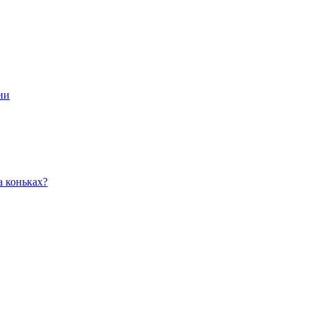
ии
а коньках?