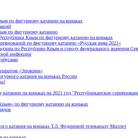
рым по фигурному катанию на коньках
заций
рым по фигурному катанию
Республики Крым по фигурному катанию на коньках
ревнований по фигурному катанию «Русская зима 2021»
дзора по Республике Крым и городу федерального значения Сев
усной инфекции
тобусами
епаратом «Эпокрин»
гурного катания на коньках России
ры!
 катанию на коньках на 2021 год "Республиканские соревнован
Крым» по фигурному катанию на коньках
рядов
го катания на коньках Т.Л. Федоровой телеканалу Миллет
я на коньках