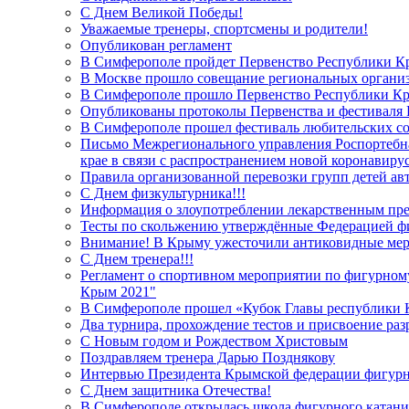
С Днем Великой Победы!
Уважаемые тренеры, спортсмены и родители!
Опубликован регламент
В Симферополе пройдет Первенство Республики К
В Москве прошло совещание региональных органи
В Симферополе прошло Первенство Республики К
Опубликованы протоколы Первенства и фестиваля 
В Симферополе прошел фестиваль любительских со
Письмо Межрегионального управления Роспортебна
крае в связи с распространением новой коронавир
Правила организованной перевозки групп детей ав
С Днем физкультурника!!!
Информация о злоупотреблении лекарственным пр
Тесты по скольжению утверждённые Федерацией фи
Внимание! В Крыму ужесточили антиковидные ме
С Днем тренера!!!
Регламент о спортивном мероприятии по фигурному
Крым 2021"
В Симферополе прошел «Кубок Главы республики 
Два турнира, прохождение тестов и присвоение раз
С Новым годом и Рождеством Христовым
Поздравляем тренера Дарью Позднякову
Интервью Президента Крымской федерации фигурно
С Днем защитника Отечества!
В Симферополе открылась школа фигурного катани