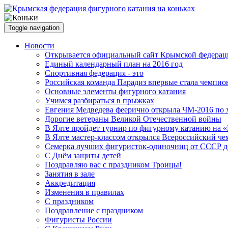
Toggle navigation
Новости
Открывается официальный сайт Крымской федераци
Единый календарный план на 2016 год
Спортивная федерация - это
Российская команда Парадиз впервые стала чемпио
Основные элементы фигурного катания
Учимся разбираться в прыжках
Евгения Медведева феерично открыла ЧМ-2016 по 
Дорогие ветераны Великой Отечественной войны
В Ялте пройдет турнир по фигурному катанию на «
В Ялте мастер-классом открылся Всероссийский че
Семерка лучших фигуристок-одиночниц от СССР д
С Днём защиты детей
Поздравляю вас с праздником Троицы!
Занятия в зале
Аккредитация
Изменения в правилах
С праздником
Поздравление с праздником
Фигуристы России