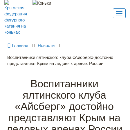
Toggl
navig
Главная
Новости
Воспитанники ялтинского клуба «Айсберг» достойно
представляют Крым на ледовых аренах России
Воспитанники
ялтинского клуба
«Айсберг» достойно
представляют Крым на
ледовых аренах России